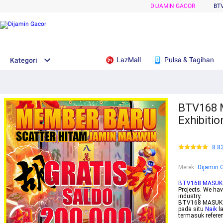
DIJAMIN GACOR
BT
LazMall
Pulsa & Tagihan
Kategori
BTV168 M
Exhibitio
8.8
Merek
:
Dijamin 
BTV168 MASUK
Projects. We hav
industry.
BTV168 MASUK j
pada situ
Naik
l
termasuk referen