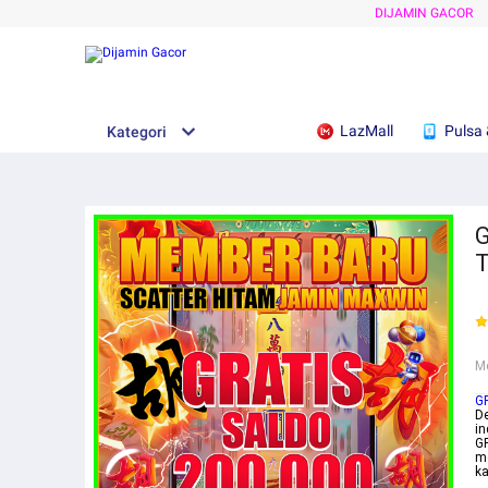
DIJAMIN GACOR
LazMall
Pulsa 
Kategori
G
T
M
G
De
in
G
me
ka