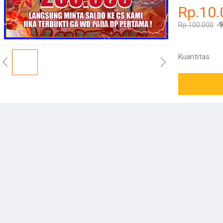
Rp.10.
Rp.100.000
-
Kuantitas