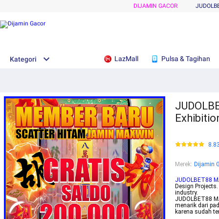
DIJAMIN GACOR
JUDOLB
LazMall
Pulsa & Tagihan
Kategori
JUDOLBE
Exhibitio
8.8
Merek
:
Dijamin 
JUDOLBET88 M
Design Projects.
industry.
JUDOLBET88 MAS
menarik dari pa
karena sudah ter