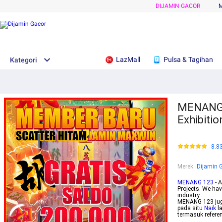
DIJAMIN GACOR
LazMall
Pulsa & Tagihan
Kategori
MENANG 1
Exhibitio
8.8
Merek
:
Dijamin 
MENANG 123
- A
Projects. We hav
industry.
MENANG 123 juga
pada situ
Naik
l
termasuk referen